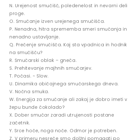
N. Urejenost smučišč, poledenelost in nevarni deli
proge.
O. Smučanje izven urejenega smučišča.
P. Nenadna, hitra sprememba smeri smučanja in
nenadno ustavljanje.
Q. Prečenje smučišča. Kaj sta vpadnica in hodnik
na smučišču?
R. Smučarski oblak – gneča.
S. Prehitevanje majhnih smučarjev.
T. Počasi. ~ Slow.
U. Dinamika običajnega smučarskega dneva.
V. Nočna smuka.
W. Energija za smučanje ali zakaj je dobro imeti v
žepu bunde čokolado?
X. Dober smučar zaradi utrujenosti postane
začetnik.
Y. Srce hoče, noga noče. Odmor je potreben.
Z. V primeru nesreče smo dolžni pomagati po