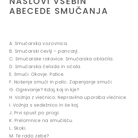
NASLOVI VSEBIN
ABECEDE SMUČANJA
A. Smučarska vozovnica.
B. Smučarski čevlji – pancarji.
C. Smučarske rokavice. Smučarska oblačila.
D. Smučarska čelada in očala.
E. Smuči. Okovje. Palice.
F. Nošenje smuči in palic. Zapenjanje smuči.
G. Ogrevanje? Kdaj, kaj in kje?
H. Vožnja z vlečnico. Nepravilna uporaba vlečnice.
I. Vožnja s sedežnico in še kaj.
J. Prvi spust po progi.
K. Prelomnice na smučišču.
L. Skoki.
M. Te rado zebe?