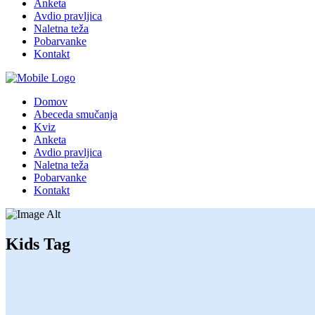
Anketa
Avdio pravljica
Naletna teža
Pobarvanke
Kontakt
Domov
Abeceda smučanja
Kviz
Anketa
Avdio pravljica
Naletna teža
Pobarvanke
Kontakt
Kids Tag